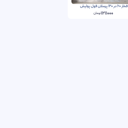
ن فول پولیش
1211000
تومان