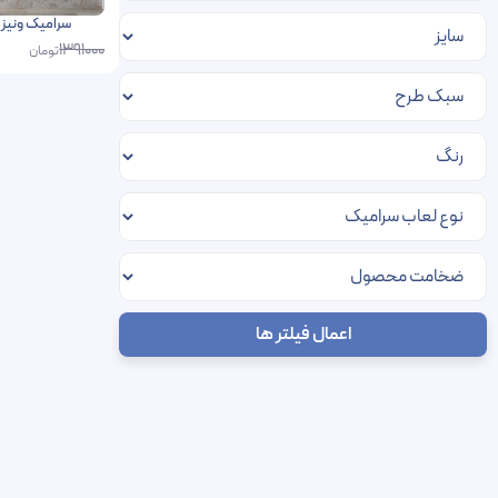
سرامیک ونیز فخار 60 در 120 پرسلا
1391000
تومان
اعمال فیلتر ها