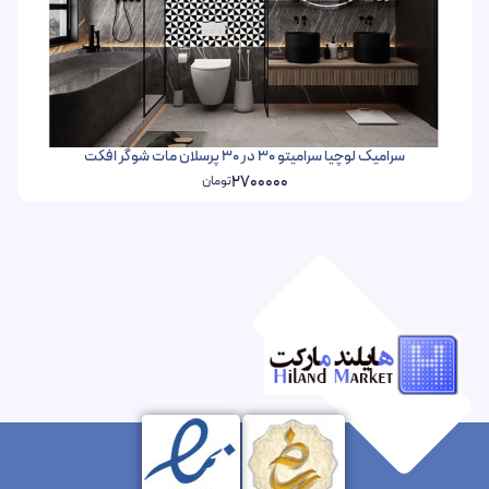
سرامیک لوچیا سرامیتو 30 در 30 پرسلان مات شوگر افکت
2700000
تومان