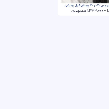
سلان فول پولیش
1,333,000
–
1
مترمربع
تومان