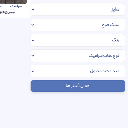
سرامیک مارینا پردیس 60 در 120 پر
,445,000
اعمال فیلتر ها