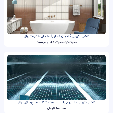
کاشی مترویی گرادیان فخار رفسنجان 10 در 30 براق
تومان
1,405,000
–
1,527,000
مترمربع
کاشی مترویی مارین آبی تیره سرامیتو 7.5 در 30 پرسلان براق
4100000
تومان