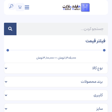
فیلتر قیمت
1,405,000
تومان
—
4,100,000
تومان