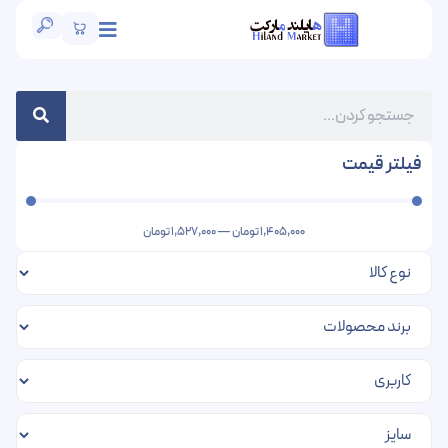
فیلتر قیمت
1,405,000
تومان
—
1,527,000
تومان