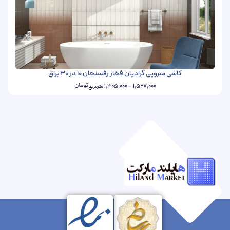
کاشی مترویی گرادیان فخار رفسنجان 10 در 30 براق
تومان
1,405,000
–
1,527,000
مترمربع