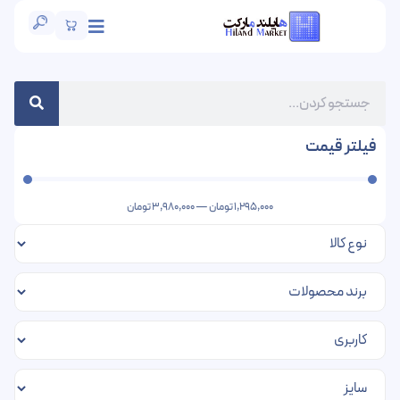
فیلتر قیمت
1,295,000
تومان
—
3,980,000
تومان