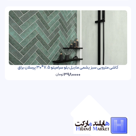
کاشی مترویی سبز یشمی ماربل بلو سرامیتو 7.5*30 پرسلان براق
3980000
تومان