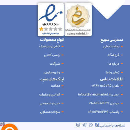
دسترسی سریع
انواع محصولات
صفحه اصلی
کاشی و سرامیک
فروشگاه
چسب کاشی
درباره ما
شیرآلات
تماس با ما
وان و جکوزی
اطلاعات تماس
لینک های مفید
تلفن: 02146055795
مقالات
ایمیل: info[at]hilandmarket.ir
قوانین و مقررات
موبایل: 09054951439
حریم خصوصی
واتساپ: 09054951439
سوالات متداول
شرکت آینده نوین سام آسیا – طراحی و سئو
ابرسرور
شبکه‌های اجتماعی: