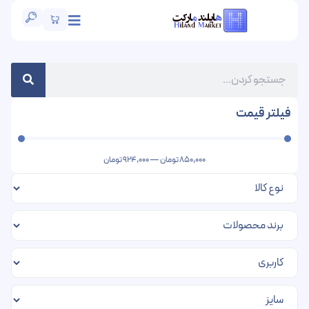
فیلتر قیمت
850,000
تومان
—
924,000
تومان