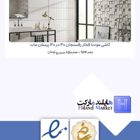
کاشی مودنا فخار رفسنجان 40 در 120 پرسلان مات
تومان
850,000
–
924,000
مترمربع