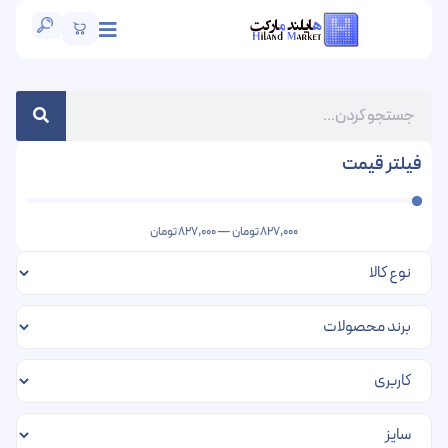
فیلتر قیمت
827,000
تومان
—
827,000
تومان