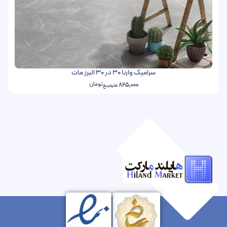
سرامیک وارنا 30 در 30 البرز مات
تومان
825,000
مترمربع