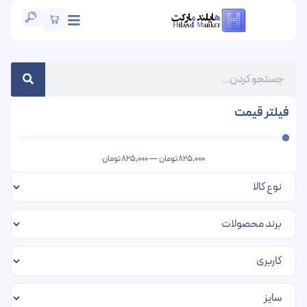
فیلتر قیمت
825,000
تومان
—
825,000
تومان