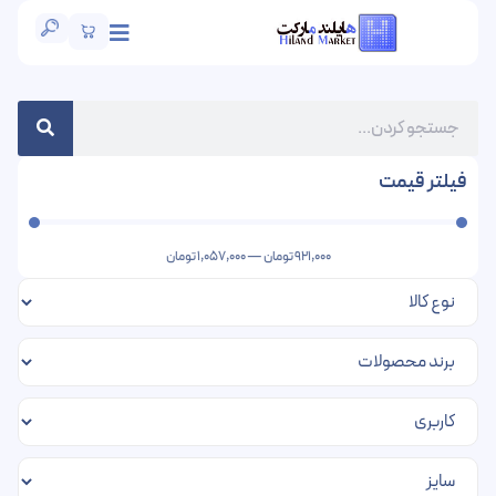
فیلتر قیمت
921,000
تومان
—
1,057,000
تومان