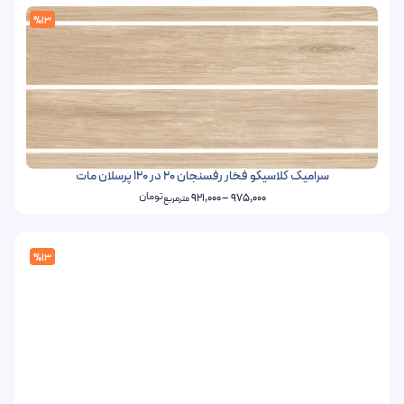
%13
سرامیک کلاسیکو فخار رفسنجان 20 در 120 پرسلان مات
تومان
921,000
–
975,000
مترمربع
%13