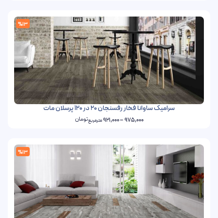
%13
سرامیک ساوانا فخار رفسنجان 20 در 120 پرسلان مات
تومان
921,000
–
975,000
مترمربع
%13