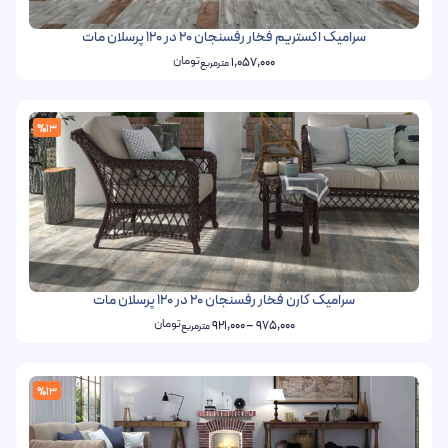
سرامیک اکستریم فخار رفسنجان 20 در 120 پرسلان مات
تومان
1,057,000
مترمربع
%13
سرامیک کارن فخار رفسنجان 20 در 120 پرسلان مات
تومان
921,000
–
975,000
مترمربع
%13