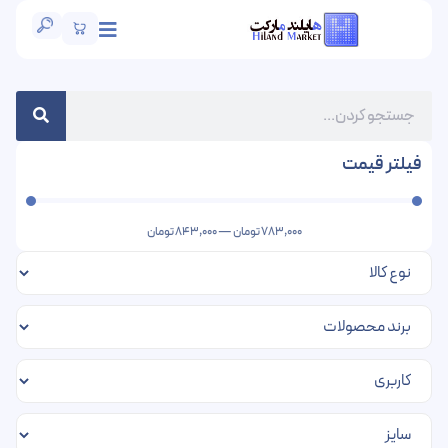
فیلتر قیمت
783,000
تومان
—
843,000
تومان