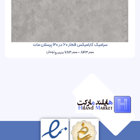
سرامیک کارامیکس فخار 60 در 120 پرسلان مات
تومان
783,000
–
843,000
مترمربع