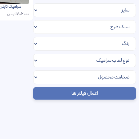
سرامیک کارتن فخار 60 در 120 پرسل
1702000
تومان
اعمال فیلتر ها