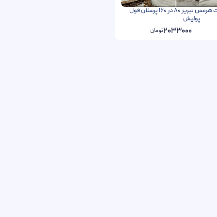
سرامیک کامفورت هرمس تبریز 80 در 160 پرسلان فول
پولیش
2033000
تومان