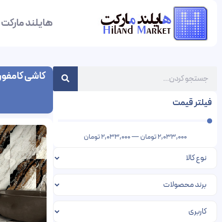
هایلند مارکت
کاشی کامفو
فیلتر قیمت
2,033,000
تومان
—
2,033,000
تومان