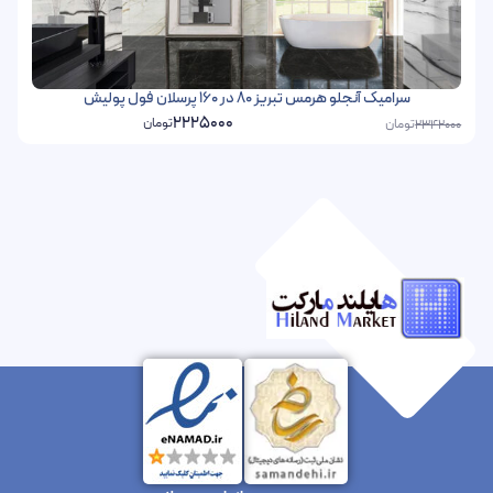
سرامیک آنجلو هرمس تبریز 80 در 160 پرسلان فول پولیش
2225000
تومان
تومان
2342000