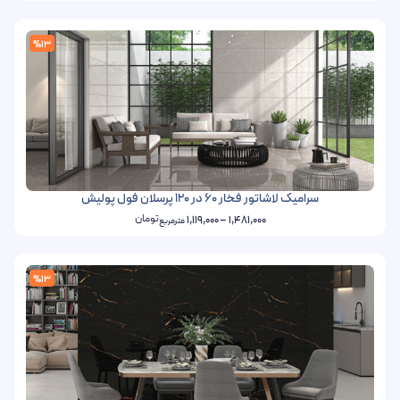
%13
سرامیک لاشاتور فخار 60 در 120 پرسلان فول پولیش
تومان
1,119,000
–
1,481,000
مترمربع
%13