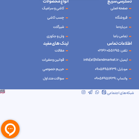
دسترسی سریع
انواع محصولات
صفحه اصلی
کاشی و سرامیک
فروشگاه
چسب کاشی
درباره ما
شیرآلات
تماس با ما
وان و جکوزی
اطلاعات تماس
لینک های مفید
تلفن: 02146055795
مقالات
ایمیل: info[at]hilandmarket.ir
قوانین و مقررات
موبایل: 09054951439
حریم خصوصی
واتساپ: 09054951439
سوالات متداول
شرکت آینده نوین سام آسیا – طراحی و سئو
ابرسرور
شبکه‌های اجتماعی: