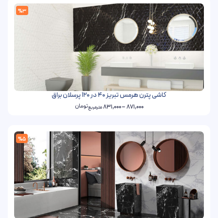
%3
کاشی پترن هرمس تبریز 40 در 120 پرسلان براق
تومان
831,000
–
871,000
مترمربع
%5