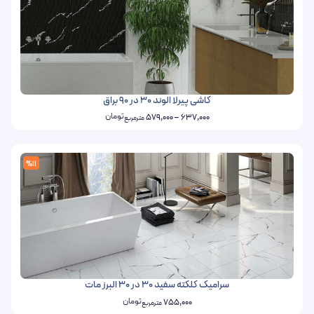
کاشی پیرلا الوند 30 در 90 براق
تومان
579,000
–
637,000
مترمربع
%11
سرامیک کلکته سفید 30 در 30 البرز مات
تومان
755,000
مترمربع