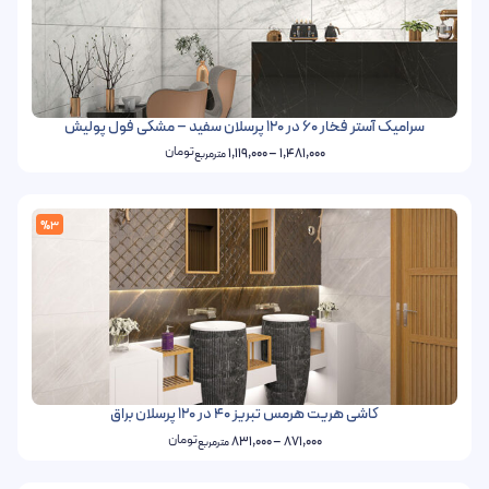
سرامیک آستر فخار 60 در 120 پرسلان سفید – مشکی فول پولیش
تومان
1,119,000
–
1,481,000
مترمربع
%3
کاشی هریت هرمس تبریز 40 در 120 پرسلان براق
تومان
831,000
–
871,000
مترمربع