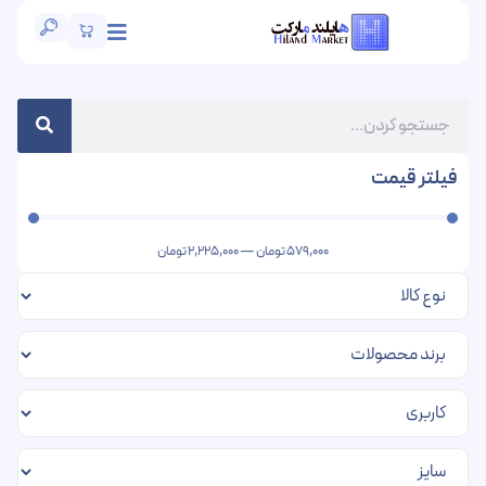
فیلتر قیمت
579,000
تومان
—
2,225,000
تومان