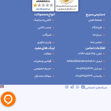
دسترسی سریع
انواع محصولات
صفحه اصلی
کاشی و سرامیک
فروشگاه
چسب کاشی
درباره ما
شیرآلات
تماس با ما
وان و جکوزی
اطلاعات تماس
لینک های مفید
تلفن: 02146055795
مقالات
ایمیل: info[at]hilandmarket.ir
قوانین و مقررات
موبایل: 09054951439
حریم خصوصی
واتساپ: 09054951439
سوالات متداول
شرکت آینده نوین سام آسیا – طراحی و سئو
ابرسرور
شبکه‌های اجتماعی: