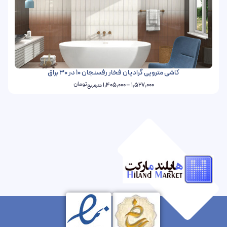
کاشی مترویی گرادیان فخار رفسنجان 10 در 30 براق
تومان
1,405,000
–
1,527,000
مترمربع