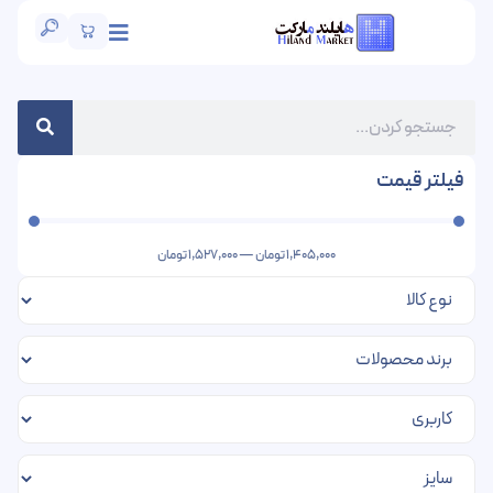
فیلتر قیمت
1,405,000
تومان
—
1,527,000
تومان