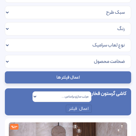
اعمال فیلتر ها
کاشی گرستون فخار
اعمال فیلتر
%13