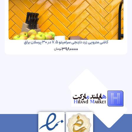
کاشی مترویی زرد نارنجی سرامیتو 7.5 در 30 پرسلان براق
3980000
تومان