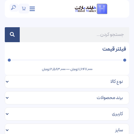
فیلتر قیمت
1,647,000
تومان
—
2,583,000
تومان