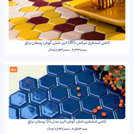
کاشی استخری میکس URS البزر شش گوش پرسلان براق
تومان
1,931,000
–
2,331,000
%10
کاشی استخری شش گوش البرز مدل SG پرسلان براق
تومان
1,647,000
–
2,583,000