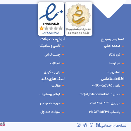
دسترسی سریع
انواع محصولات
صفحه اصلی
کاشی و سرامیک
فروشگاه
چسب کاشی
درباره ما
شیرآلات
تماس با ما
وان و جکوزی
اطلاعات تماس
لینک های مفید
تلفن: 02146055795
مقالات
ایمیل: info[at]hilandmarket.ir
قوانین و مقررات
موبایل: 09054951439
حریم خصوصی
واتساپ: 09054951439
سوالات متداول
شرکت آینده نوین سام آسیا – طراحی و سئو
ابرسرور
شبکه‌های اجتماعی: