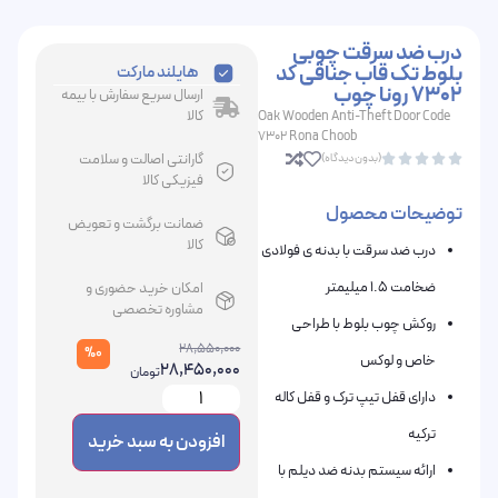
درب ضد سرقت چوبی
بلوط تک قاب جناقی کد
هایلند مارکت
7302 رونا چوب
ارسال سریع سفارش با بیمه
کالا
Oak Wooden Anti-Theft Door Code
7302 Rona Choob
گارانتی اصالت و سلامت
(بدون دیدگاه)





فیزیکی کالا
توضیحات محصول
ضمانت برگشت و تعویض
کالا
درب ضد سرقت با بدنه ی فولادی
ضخامت 1.5 میلیمتر
امکان خرید حضوری و
مشاوره تخصصی
روکش چوب بلوط با طراحی
28,550,000
%0
خاص و لوکس
28,450,000
تومان
دارای قفل تیپ ترک و قفل کاله
ترکیه
افزودن به سبد خرید
ارائه سیستم بدنه ضد دیلم با