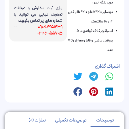
درب لنگه ایمن
برای ثبت سفارش و دریافت
دو سایز 210*105 و 210*110 با کفی
تخفیف نهایی می توانید با
شماره های زیر تماس بگیرید:
14 و 18 سانتیمتر
--
09054951439
استراکچر کلاف فولادی با 5
02146055795
پروفیل عرضی و قابل سفارش تا 7
عدد
اشتراک گذاری
توضیحات
توضیحات تکمیلی
نظرات (0)