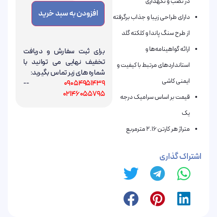
در نصب و نگهداری
افزودن به سبد خرید
دارای طراحی زیبا و جذاب برگرفته
از طرح سنگ پاندا و کلکته گلد
ارائه گواهینامه‌ها و
برای ثبت سفارش و دریافت
تخفیف نهایی می توانید با
استانداردهای مرتبط با کیفیت و
شماره های زیر تماس بگیرید:
ایمنی کاشی
--
09054951439
02146055795
قیمت بر اساس سرامیک درجه
یک
متراژ هر کارتن 2.16 مترمربع
اشتراک گذاری