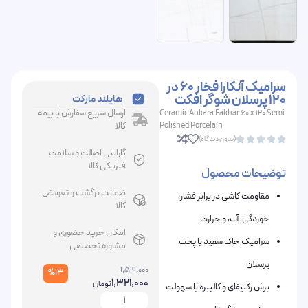
سرامیک آنکارا فخار 60 در
120 پرسلان شوگر افکت
هایلند مارکت
ارسال سریع سفارش با بیمه
Ceramic Ankara Fakhar 60 x 120 Semi
Polished Porcelain
کالا
(بدون دیدگاه)





گارانتی اصالت و سلامت
فیزیکی کالا
توضیحات محصول
ضمانت برگشت و تعویض
مقاومت کاشی در برابر فشار،
کالا
خوردگی، آب، و حرارت
امکان خرید حضوری و
سرامیک خاک سفید با پخت
مشاوره تخصصی
پرسلان
1,519,000
%13
1,321,000
تومان
برش رکتیفای و کالیبره با سهولت