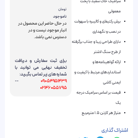
سرامیک خاک سفید با پخت
تومان
معمولی
ناموجود
برش رکتیفای و کالیبره با سهولت
در حال حاضر این محصول در
انبار موجود نیست و در
در نصب و نگهداری
دسترس نمی باشد.
دارای طراحی زیبا و جذاب برگرفته
از طرح سنگ لاشتر
برای ثبت سفارش و دریافت
ارائه گواهینامه‌ها و
تخفیف نهایی می توانید با
استانداردهای مرتبط با کیفیت و
شماره های زیر تماس بگیرید:
--
09054951439
ایمنی کاشی
02146055795
قیمت بر اساس سرامیک درجه
یک
متراژ هر کارتن 1.5 مترمربع
اشتراک گذاری