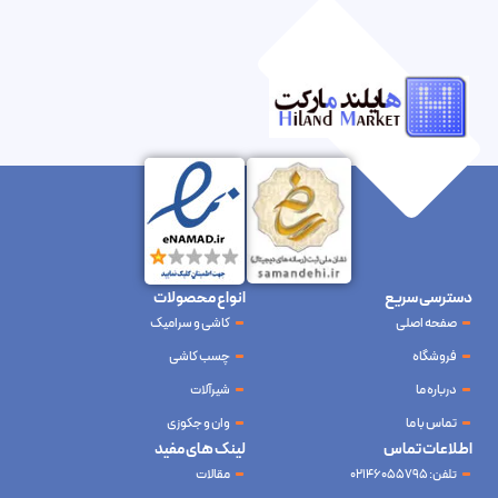
دسترسی سریع
انواع محصولات
صفحه اصلی
کاشی و سرامیک
فروشگاه
چسب کاشی
درباره ما
شیرآلات
تماس با ما
وان و جکوزی
اطلاعات تماس
لینک های مفید
تلفن: 02146055795
مقالات