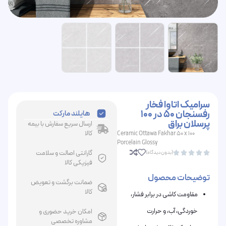
سرامیک اتاوا فخار
رفسنجان 50 در 100
هایلند مارکت
پرسلان براق
ارسال سریع سفارش با بیمه
کالا
Ceramic Ottawa Fakhar 50 x 100
Porcelain Glossy
گارانتی اصالت و سلامت
(بدون دیدگاه)





فیزیکی کالا
توضیحات محصول
ضمانت برگشت و تعویض
کالا
مقاومت کاشی در برابر فشار،
خوردگی، آب، و حرارت
امکان خرید حضوری و
مشاوره تخصصی