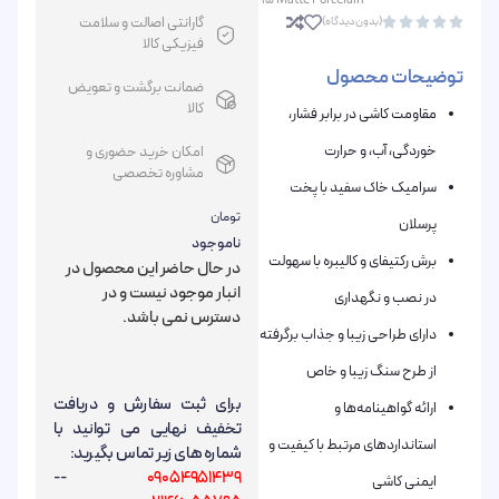
95 Matte Porcelain
گارانتی اصالت و سلامت
(بدون دیدگاه)





فیزیکی کالا
توضیحات محصول
ضمانت برگشت و تعویض
کالا
مقاومت کاشی در برابر فشار،
خوردگی، آب، و حرارت
امکان خرید حضوری و
مشاوره تخصصی
سرامیک خاک سفید با پخت
تومان
پرسلان
ناموجود
برش رکتیفای و کالیبره با سهولت
در حال حاضر این محصول در
انبار موجود نیست و در
در نصب و نگهداری
دسترس نمی باشد.
دارای طراحی زیبا و جذاب برگرفته
از طرح سنگ زیبا و خاص
برای ثبت سفارش و دریافت
ارائه گواهینامه‌ها و
تخفیف نهایی می توانید با
استانداردهای مرتبط با کیفیت و
شماره های زیر تماس بگیرید:
--
09054951439
ایمنی کاشی