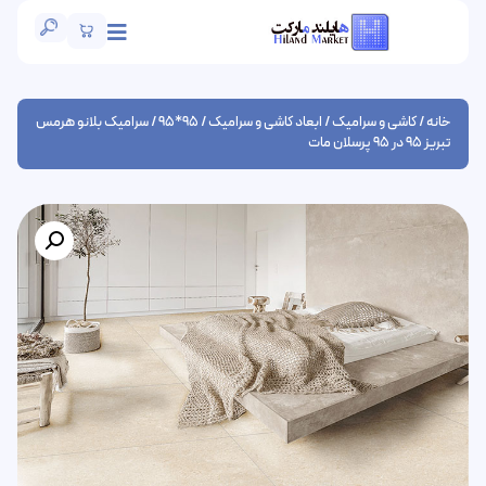
خانه
/
کاشی و سرامیک
/
ابعاد کاشی و سرامیک
/
95*95
/ سرامیک بلانو هرمس
تبریز 95 در 95 پرسلان مات