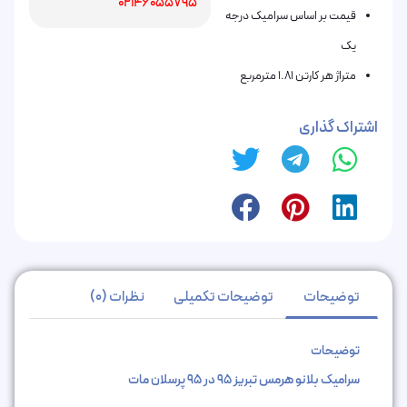
02146055795
قیمت بر اساس سرامیک درجه
یک
متراژ هر کارتن 1.81 مترمربع
اشتراک گذاری
توضیحات
توضیحات تکمیلی
نظرات (0)
توضیحات
سرامیک بلانو هرمس تبریز 95 در 95 پرسلان مات