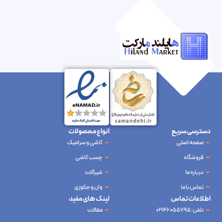
دسترسی سریع
انواع محصولات
صفحه اصلی
کاشی و سرامیک
فروشگاه
چسب کاشی
درباره ما
شیرآلات
تماس با ما
وان و جکوزی
اطلاعات تماس
لینک های مفید
تلفن: 02146055795
مقالات