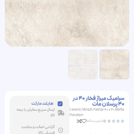
سرامیک میراژ فخار 40 در
40 پرسلان مات
هایلند مارکت
ارسال سریع سفارش با بیمه
Ceramic Mirazh Fakhar 40 x 40 Matte
Porcelain
کالا
(بدون دیدگاه)





گارانتی اصالت و سلامت
فیزیکی کالا