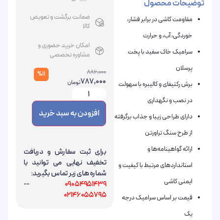
توضیحات محصول
ضمانت برگشت و تعویض
مقاومت کاشی در برابر فشار،
کالا
خوردگی، آب، و حرارت
امکان خرید حضوری و
سرامیک خاک سفید با پخت
مشاوره تخصصی
پرسلان
886,000
%11
787,000
تومان
برش رکتیفای و کالیبره با سهولت
در نصب و نگهداری
افزودن به سبد خرید
دارای طراحی زیبا و جذاب برگرفته
از طرح سنگ تراورتن
ارائه گواهینامه‌ها و
برای ثبت سفارش و دریافت
تخفیف نهایی می توانید با
استانداردهای مرتبط با کیفیت و
شماره های زیر تماس بگیرید:
ایمنی کاشی
--
09054951439
02146055795
قیمت بر اساس سرامیک درجه
یک