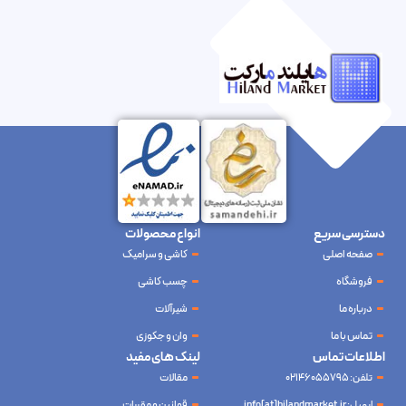
دسترسی سریع
انواع محصولات
صفحه اصلی
کاشی و سرامیک
فروشگاه
چسب کاشی
درباره ما
شیرآلات
تماس با ما
وان و جکوزی
اطلاعات تماس
لینک های مفید
تلفن: 02146055795
مقالات
ایمیل: info[at]hilandmarket.ir
قوانین و مقررات