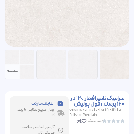
سرامیک نامیرا فخار 120 در
120 پرسلان فول پولیش
هایلند مارکت
ارسال سریع سفارش با بیمه
Ceramic Namira Fakhar 120 x 120 Full
Polished Porcelain
کالا
(بدون دیدگاه)





گارانتی اصالت و سلامت
فیزیکی کالا