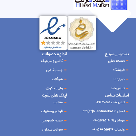
دسترسی سریع
انواع محصولات
صفحه اصلی
کاشی و سرامیک
فروشگاه
چسب کاشی
درباره ما
شیرآلات
تماس با ما
وان و جکوزی
اطلاعات تماس
لینک های مفید
تلفن: 02146055795
مقالات
ایمیل: info[at]hilandmarket.ir
قوانین و مقررات
موبایل: 09054951439
حریم خصوصی
واتساپ: 09054951439
سوالات متداول