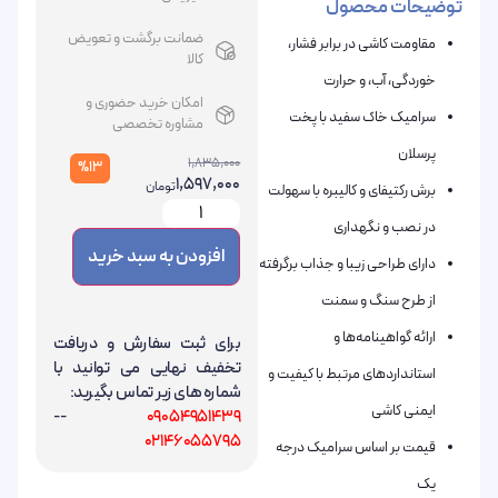
توضیحات محصول
ضمانت برگشت و تعویض
مقاومت کاشی در برابر فشار،
کالا
خوردگی، آب، و حرارت
امکان خرید حضوری و
سرامیک خاک سفید با پخت
مشاوره تخصصی
پرسلان
1,835,000
%13
1,597,000
تومان
برش رکتیفای و کالیبره با سهولت
در نصب و نگهداری
افزودن به سبد خرید
دارای طراحی زیبا و جذاب برگرفته
از طرح سنگ و سمنت
ارائه گواهینامه‌ها و
برای ثبت سفارش و دریافت
تخفیف نهایی می توانید با
استانداردهای مرتبط با کیفیت و
شماره های زیر تماس بگیرید:
ایمنی کاشی
--
09054951439
02146055795
قیمت بر اساس سرامیک درجه
یک