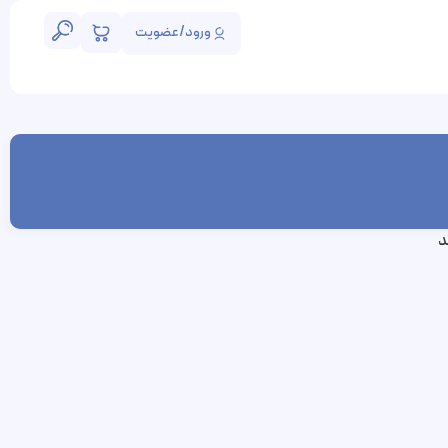
ورود/عضویت
د