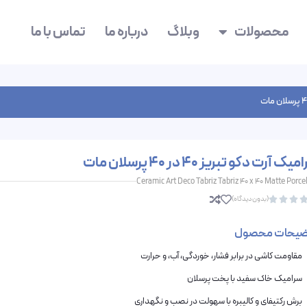
محصولات
وبلاگ
درباره ما
تماس با ما
یک آرت دکو تبریز 40 در 40 پرسلان مات
Ceramic Art Deco Tabriz Tabriz 40 x 40 Matte Porce
(بدون دیدگاه)



ضیحات محصول
مقاومت کاشی در برابر فشار، خوردگی، آب، و حرارت
سرامیک خاک سفید با پخت پرسلان
برش رکتیفای و کالیبره با سهولت در نصب و نگهداری