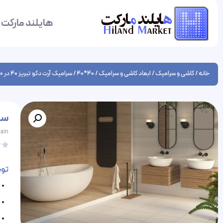
هایلند مارکت
خانه
/
کاشی و سرامیک
/
ابعاد کاشی و سرامیک
/
40*40
/ سرامیک آرت دکو تبریز 40 در 40 پرسلان مات
سرام
lain


تو