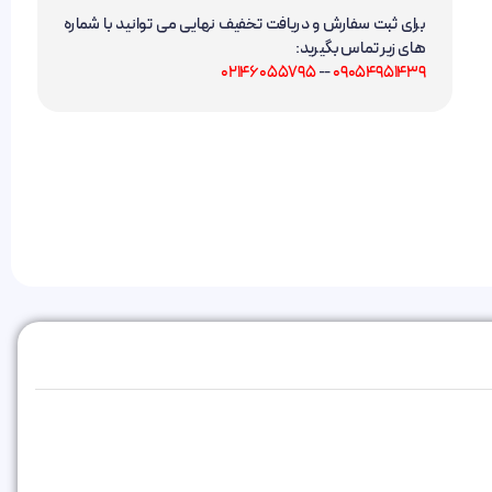
برای ثبت سفارش و دریافت تخفیف نهایی می توانید با شماره
های زیر تماس بگیرید:
02146055795
--
09054951439