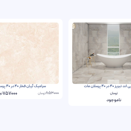
یز 40 در 40 پرسلان مات
سرامیک آربان فخار 40 در 40 پرسلان مات
852000
757000
تومان
تومان
تو
ناموجود