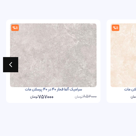
%11
%11
سرامیک آلفا فخار 40 در 40 پرسلان مات
852000
757000
مان
تومان
تومان