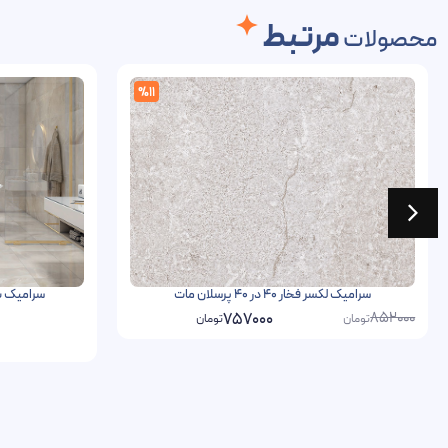
مرتبط
محصولات
%11
سرامیک لکسر فخار 40 در 40 پرسلان مات
سرامیک بی اند تبر
852000
757000
تومان
تومان