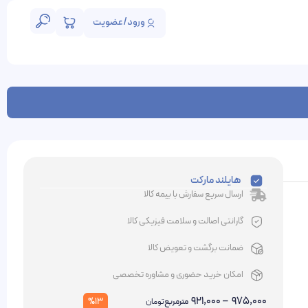
ورود/عضویت
هایلند مارکت
ارسال سریع سفارش با بیمه کالا
گارانتی اصالت و سلامت فیزیکی کالا
ضمانت برگشت و تعویض کالا
امکان خرید حضوری و مشاوره تخصصی
921,000
–
975,000
%13
مترمربع
تومان