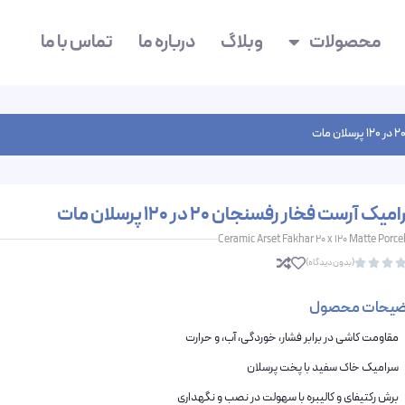
محصولات
وبلاگ
درباره ما
تماس با ما
یک آرست فخار رفسنجان 20 در 120 پرسلان مات
Ceramic Arset Fakhar 20 x 120 Matte Porce
(بدون دیدگاه)



ضیحات محصول
مقاومت کاشی در برابر فشار، خوردگی، آب، و حرارت
سرامیک خاک سفید با پخت پرسلان
برش رکتیفای و کالیبره با سهولت در نصب و نگهداری