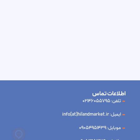
اطلاعات تماس
تلفن: 02146055795
ایمیل: info[at]hilandmarket.ir
موبایل: 09054951439