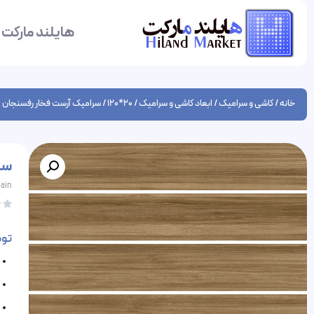
هایلند مارکت
خانه
/
کاشی و سرامیک
/
ابعاد کاشی و سرامیک
/
20*120
/ سرامیک آرست فخار رفسنجان 20 در 120 پرسلان مات
سرام
lain


تو