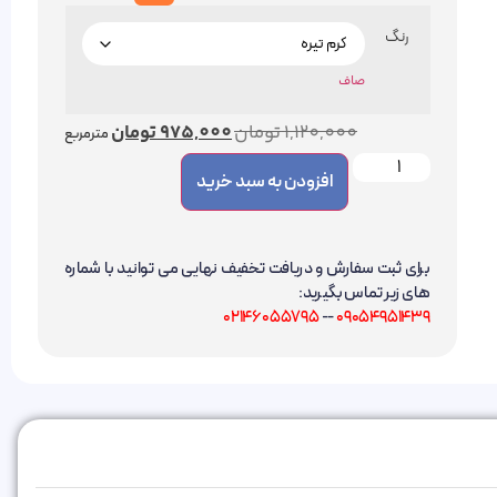
رنگ
صاف
1,120,000
تومان
975,000
تومان
مترمربع
افزودن به سبد خرید
برای ثبت سفارش و دریافت تخفیف نهایی می توانید با شماره
های زیر تماس بگیرید:
02146055795
--
09054951439