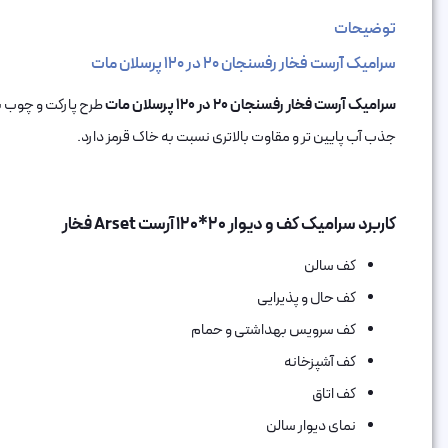
توضیحات
سرامیک آرست فخار رفسنجان 20 در 120 پرسلان مات
سرامیک آرست فخار رفسنجان 20 در 120 پرسلان مات
طرح پارکت و چوب با
جذب آب پایین تر و مقاوت بالاتری نسبت به خاک قرمز دارد.
کاربرد سرامیک کف و دیوار 20*120 آرست Arset فخار
کف سالن
کف حال و پذیرایی
کف سرویس بهداشتی و حمام
کف آشپزخانه
کف اتاق‌
نمای دیوار سالن