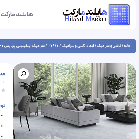
هایلند مارکت
خانه
/
کاشی و سرامیک
/
ابعاد کاشی و سرامیک
/
60*120
/ سرامیک اینفینیتی پردیس 60 در 120 پرسلان فول پولیش
سرام
shed


تو