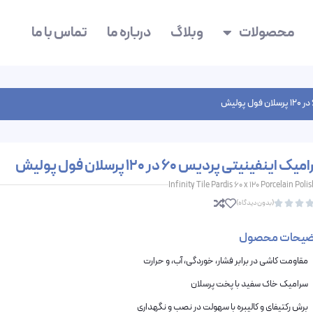
محصولات
وبلاگ
درباره ما
تماس با ما
یک اینفینیتی پردیس 60 در 120 پرسلان فول پولیش
Infinity Tile Pardis 60 x 120 Porcelain Poli
(بدون دیدگاه)



ضیحات محصول
مقاومت کاشی در برابر فشار، خوردگی، آب، و حرارت
سرامیک خاک سفید با پخت پرسلان
برش رکتیفای و کالیبره با سهولت در نصب و نگهداری