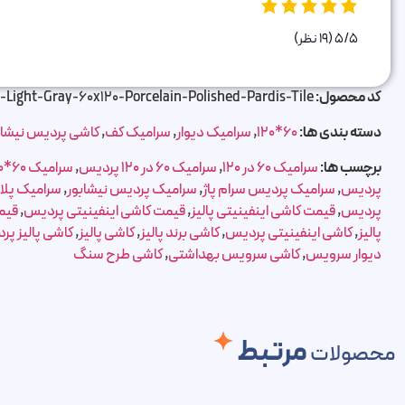
5/5
(19 نظر)
کد محصول:
y-Light-Gray-60x120-Porcelain-Polished-Pardis-Tile
دسته بندی ها:
60*120
,
سرامیک دیوار
,
سرامیک کف
,
کاشی پردیس نیشاب
برچسب ها:
سرامیک 60 در 120
,
سرامیک 60 در 120 پردیس
,
سرامیک 60*120
پردیس
,
سرامیک پردیس سرام پاژ
,
سرامیک پردیس نیشابور
,
سرامیک پل
پردیس
,
قیمت کاشی اینفینیتی پالیز
,
قیمت کاشی اینفینیتی پردیس
,
قیم
پالیز
,
کاشی اینفینیتی پردیس
,
کاشی برند پالیز
,
کاشی پالیز
,
کاشی پالیز پر
دیوار سرویس
,
کاشی سرویس بهداشتی
,
کاشی طرح سنگ
مرتبط
محصولات