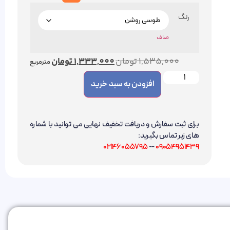
رنگ
صاف
1,535,000
تومان
1,333,000
تومان
مترمربع
افزودن به سبد خرید
برای ثبت سفارش و دریافت تخفیف نهایی می توانید با شماره
های زیر تماس بگیرید:
02146055795
--
09054951439