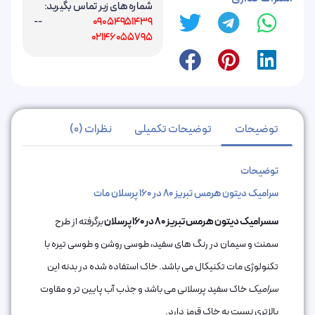
شماره های زیر تماس بگیرید:
--
09054951439
02146055795
توضیحات
توضیحات تکمیلی
نظرات (0)
توضیحات
سرامیک دیتون هرمس تبریز 80 در 160 پرسلان مات
سسرامیک دیتون هرمس تبریز 80 در 160 پرسلان
برگرفته از طرح
سمنت و سیمان در رنگ های سفید، طوسی روشن و طوسی تیره با
تکنولوژی مات تکنیکال می باشد. خاک استفاده شده در بدنه این
سرامیک
خاک سفید پرسلانی می باشد و جذب آب پایین تر و مقاوت
بالاتری نسبت به خاک قرمز دارد.