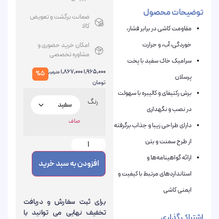
توضیحات محصول
ضمانت برگشت و تعویض
کالا
مقاومت کاشی در برابر فشار،
خوردگی، آب، و حرارت
امکان خرید حضوری و
مشاوره تخصصی
سرامیک خاک سفید با پخت
1,867,000
1,965,000
مترمربع
%5
پرسلان
تومان
برش رکتیفای و کالیبره با سهولت
رنگ
در نصب و نگهداری
صاف
دارای طراحی زیبا و جذاب برگرفته
از طرح سمنت و بتن
ارائه گواهینامه‌ها و
افزودن به سبد خرید
استانداردهای مرتبط با کیفیت و
ایمنی کاشی
برای ثبت سفارش و دریافت
تخفیف نهایی می توانید با
اشتراک گذاری