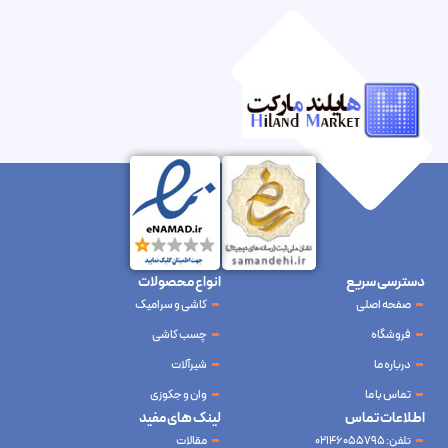
دسترسی سریع
انواع محصولات
صفحه اصلی
کاشی و سرامیک
فروشگاه
چسب کاشی
درباره ما
شیرآلات
تماس با ما
وان و جکوزی
اطلاعات تماس
لینک های مفید
تلفن: 02146055795
مقالات