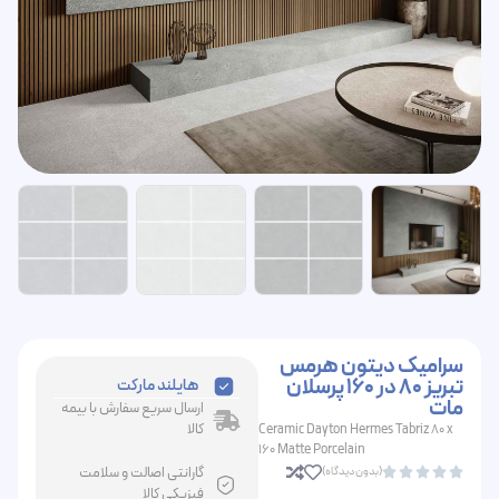
سرامیک دیتون هرمس
تبریز 80 در 160 پرسلان
هایلند مارکت
مات
ارسال سریع سفارش با بیمه
کالا
Ceramic Dayton Hermes Tabriz 80 x
160 Matte Porcelain
گارانتی اصالت و سلامت
(بدون دیدگاه)





فیزیکی کالا