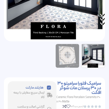
سرامیک فلورا سرامیتو 30
در 30 پرسلان مات شوگر
هایلند مارکت
افکت
ارسال سریع سفارش با بیمه
کالا
Ceramic Flora Porcelain Seramito 30
x 30 Matte
گارانتی اصالت و سلامت
(بدون دیدگاه)




