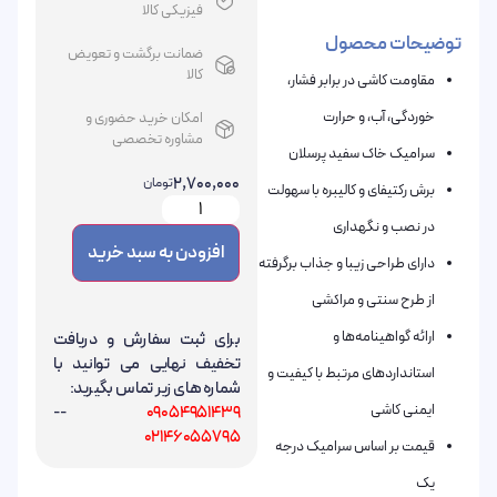
فیزیکی کالا
توضیحات محصول
ضمانت برگشت و تعویض
کالا
مقاومت کاشی در برابر فشار،
خوردگی، آب، و حرارت
امکان خرید حضوری و
مشاوره تخصصی
سرامیک خاک سفید پرسلان
2,700,000
تومان
برش رکتیفای و کالیبره با سهولت
در نصب و نگهداری
افزودن به سبد خرید
دارای طراحی زیبا و جذاب برگرفته
از طرح سنتی و مراکشی
ارائه گواهینامه‌ها و
برای ثبت سفارش و دریافت
تخفیف نهایی می توانید با
استانداردهای مرتبط با کیفیت و
شماره های زیر تماس بگیرید:
ایمنی کاشی
--
09054951439
02146055795
قیمت بر اساس سرامیک درجه
یک