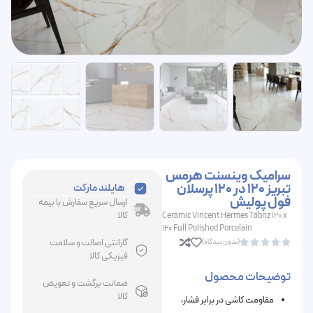
سرامیک وینسنت هرمس
تبریز 120 در 120 پرسلان
هایلند مارکت
فول پولیش
ارسال سریع سفارش با بیمه
کالا
Ceramic Vincent Hermes Tabriz 120 x
120 Full Polished Porcelain
گارانتی اصالت و سلامت
(بدون دیدگاه)





فیزیکی کالا
توضیحات محصول
ضمانت برگشت و تعویض
کالا
مقاومت کاشی در برابر فشار،