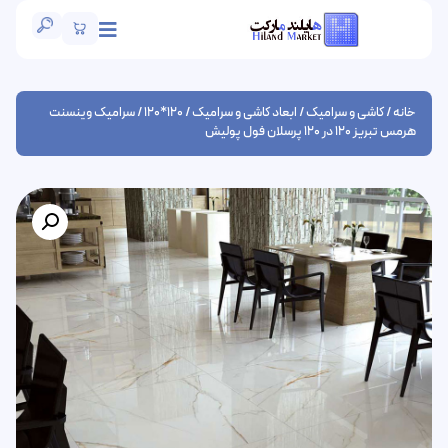
خانه
/
کاشی و سرامیک
/
ابعاد کاشی و سرامیک
/
120*120
/ سرامیک وینسنت
هرمس تبریز 120 در 120 پرسلان فول پولیش