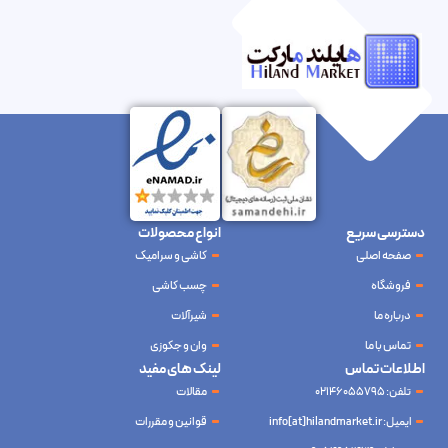
دسترسی سریع
انواع محصولات
صفحه اصلی
کاشی و سرامیک
فروشگاه
چسب کاشی
درباره ما
شیرآلات
تماس با ما
وان و جکوزی
اطلاعات تماس
لینک های مفید
تلفن: 02146055795
مقالات
ایمیل: info[at]hilandmarket.ir
قوانین و مقررات