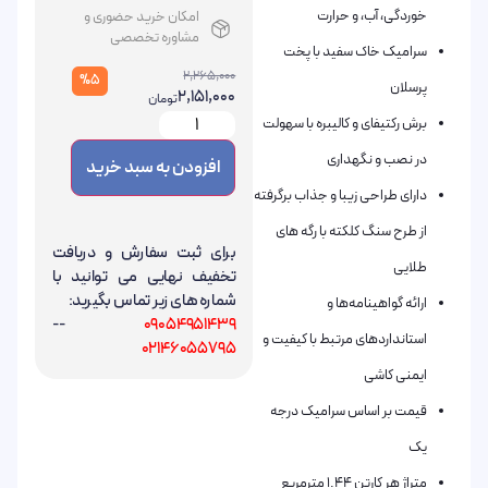
خوردگی، آب، و حرارت
امکان خرید حضوری و
مشاوره تخصصی
سرامیک خاک سفید با پخت
2,265,000
%5
پرسلان
2,151,000
تومان
برش رکتیفای و کالیبره با سهولت
در نصب و نگهداری
افزودن به سبد خرید
دارای طراحی زیبا و جذاب برگرفته
از طرح سنگ کلکته با رگه های
برای ثبت سفارش و دریافت
طلایی
تخفیف نهایی می توانید با
شماره های زیر تماس بگیرید:
ارائه گواهینامه‌ها و
--
09054951439
استانداردهای مرتبط با کیفیت و
02146055795
ایمنی کاشی
قیمت بر اساس سرامیک درجه
یک
متراژ هر کارتن 1.44 مترمربع