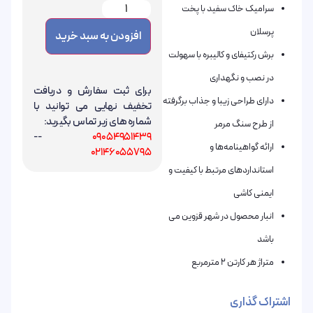
سرامیک خاک سفید با پخت
پرسلان
افزودن به سبد خرید
برش رکتیفای و کالیبره با سهولت
در نصب و نگهداری
برای ثبت سفارش و دریافت
دارای طراحی زیبا و جذاب برگرفته
تخفیف نهایی می توانید با
شماره های زیر تماس بگیرید:
از طرح سنگ مرمر
--
09054951439
ارائه گواهینامه‌ها و
02146055795
استانداردهای مرتبط با کیفیت و
ایمنی کاشی
انبار محصول در شهر قزوین می
باشد
متراژ هر کارتن 2 مترمربع
اشتراک گذاری