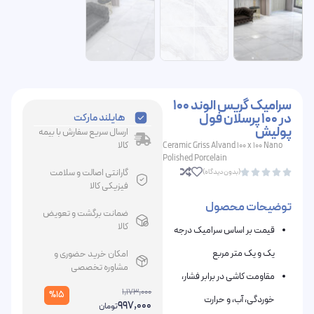
سرامیک گریس الوند 100
در 100 پرسلان فول
هایلند مارکت
پولیش
ارسال سریع سفارش با بیمه
کالا
Ceramic Griss Alvand 100 x 100 Nano
Polished Porcelain
گارانتی اصالت و سلامت
(بدون دیدگاه)





فیزیکی کالا
توضیحات محصول
ضمانت برگشت و تعویض
کالا
قیمت بر اساس سرامیک درجه
یک و یک متر مربع
امکان خرید حضوری و
مشاوره تخصصی
مقاومت کاشی در برابر فشار،
1,173,000
%15
خوردگی، آب، و حرارت
997,000
تومان