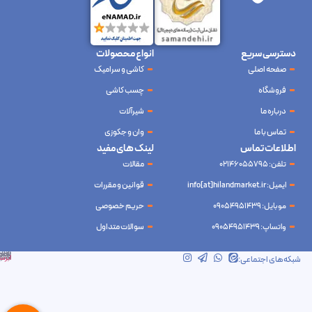
دسترسی سریع
انواع محصولات
صفحه اصلی
کاشی و سرامیک
فروشگاه
چسب کاشی
درباره ما
شیرآلات
تماس با ما
وان و جکوزی
اطلاعات تماس
لینک های مفید
تلفن: 02146055795
مقالات
ایمیل: info[at]hilandmarket.ir
قوانین و مقررات
موبایل: 09054951439
حریم خصوصی
واتساپ: 09054951439
سوالات متداول
شرکت آینده نوین سام آسیا – طراحی و سئو
ابرسرور
شبکه‌های اجتماعی: