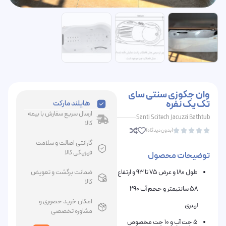
وان جکوزی سنتی سای
تک یک نفره
هایلند مارکت
ارسال سریع سفارش با بیمه
Santi Scitech Jacuzzi Bathtub
کالا
(بدون دیدگاه)





گارانتی اصالت و سلامت
فیزیکی کالا
توضیحات محصول
طول 180 و عرض 75 تا 93 و ارتفاع
ضمانت برگشت و تعویض
کالا
58 سانتیمتر و حجم آب 290
امکان خرید حضوری و
لیتری
مشاوره تخصصی
5 جت آب و 10 جت مخصوص