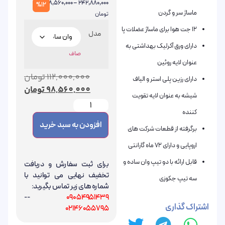
98,560,000
–
242,880,000
%12
ماساژ سر و گردن
تومان
12 جت هوا برای ماساژ عضلات پا
مدل
دارای ورق آکرلیک بهداشتی به
صاف
عنوان لایه روئین
112,000,000
تومان
دارای رزین پلی استر و الیاف
98,560,000
تومان
شیشه به عنوان لایه تقویت
کننده
افزودن به سبد خرید
برگرفته از قطعات شرکت های
اروپایی و دارای 72 ماه گارانتی
قابل ارائه با دو تیپ وان ساده و
برای ثبت سفارش و دریافت
تخفیف نهایی می توانید با
سه تیپ جکوزی
شماره های زیر تماس بگیرید:
--
09054951439
اشتراک گذاری
02146055795