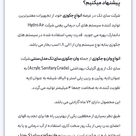
پیشنهاد میکنیم؟
شرکت سای تک در عرضه
انواع جکوزی
خود از تجهیزات معتبرترین
تولید کننده سیستم های آب درمانی یعنی شرکت Hydro Air
دانمارک بهره می جوید. قدرت پمپ استفاده شده در سیستم های
جکوزی بنابه نوع سیستم وان از 1 الی 1.8 اسب بخار می باشد.
انواع وان و جکوزی
از جمله
وان جکوزی سای تک مدل سنتی
شرکت
سای تک از ورق آکرلیک بهداشتی (Acrylic Sanitary Grade) به
عنوان لایه روئین و رزین پلی استر و الیاف شیشه به عنوان لایه
تقویت کننده، به ضخامت جمعا 4 میلیمتر تولید می گردد.
این محصول دارای 72 ماه گارانتی می باشد.
طبق نظر بسیاری از محققین یکی از بهترین راه ها برای تجدید قوای
اعضای بدن پس از یک روز سخت کاری، استفاده از آب درمانی و یا به
اصطلاح رایج تر جکوزی است. در سیستم
وان جکوزی سای تک مدل