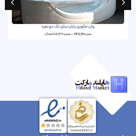
وان جکوزی باران سای تک دو نفره
تومان
107,360,000
–
249,920,000