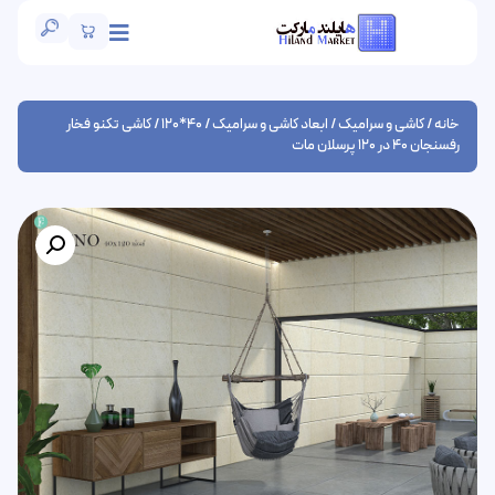
خانه
/
کاشی و سرامیک
/
ابعاد کاشی و سرامیک
/
40*120
/ کاشی تکنو فخار
رفسنجان 40 در 120 پرسلان مات