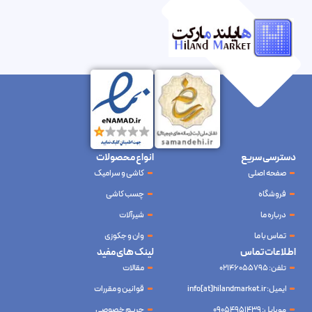
دسترسی سریع
انواع محصولات
صفحه اصلی
کاشی و سرامیک
فروشگاه
چسب کاشی
درباره ما
شیرآلات
تماس با ما
وان و جکوزی
اطلاعات تماس
لینک های مفید
تلفن: 02146055795
مقالات
ایمیل: info[at]hilandmarket.ir
قوانین و مقررات
موبایل: 09054951439
حریم خصوصی