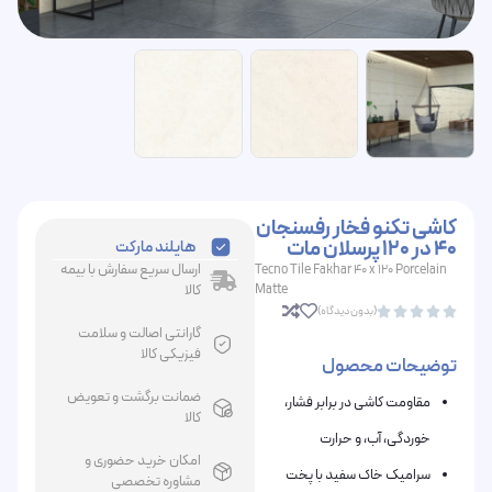
کاشی تکنو فخار رفسنجان
40 در 120 پرسلان مات
هایلند مارکت
ارسال سریع سفارش با بیمه
Tecno Tile Fakhar 40 x 120 Porcelain
Matte
کالا
(بدون دیدگاه)





گارانتی اصالت و سلامت
فیزیکی کالا
توضیحات محصول
ضمانت برگشت و تعویض
مقاومت کاشی در برابر فشار،
کالا
خوردگی، آب، و حرارت
امکان خرید حضوری و
سرامیک خاک سفید با پخت
مشاوره تخصصی