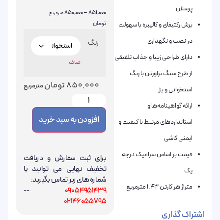
پرسلان
850,000
–
851,000
مترمربع
تومان
برش رکتیفای و کالیبره با سهولت
در نصب و نگهداری
رنگ
دارای طراحی زیبا و جذاب تلفیقی
صاف
از طرح سنگ تراورتن با رنگ
850,000
تومان
مترمربع
استخوانی و بژ
ارائه گواهینامه‌ها و
افزودن به سبد خرید
استانداردهای مرتبط با کیفیت و
ایمنی کاشی
قیمت بر اساس سرامیک درجه
برای ثبت سفارش و دریافت
تخفیف نهایی می توانید با
یک
شماره های زیر تماس بگیرید:
متراژ هر کارتن 1.43 مترمربع
--
09054951439
02146055795
اشتراک گذاری